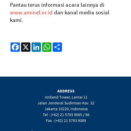
Pantau terus informasi acara lainnya di
www.aminef.or.id
dan kanal media sosial
kami.
Facebook
X
LinkedIn
WhatsApp
Share
ADDRESS
Intiland Tower, Lantai 11
Jalan Jenderal Sudirman Kav. 32
Jakarta 10220, Indonesia
Tel : (+62) 21 5793 9085 / 86
Fax : (+62) 21 5793 9089