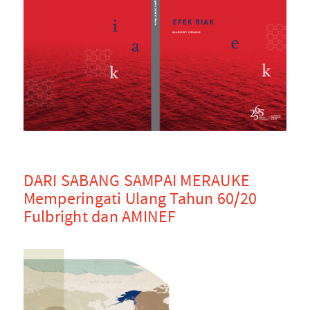
DARI SABANG SAMPAI MERAUKE
Memperingati Ulang Tahun 60/20
Fulbright dan AMINEF