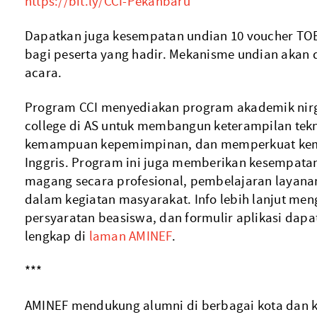
https://bit.ly/CCI-Pekanbaru
Dapatkan juga kesempatan undian 10 voucher TOE
bagi peserta yang hadir. Mekanisme undian akan
acara.
Program CCI menyediakan program akademik nirg
college di AS untuk membangun keterampilan tek
kemampuan kepemimpinan, dan memperkuat kem
Inggris. Program ini juga memberikan kesempata
magang secara profesional, pembelajaran layanan
dalam kegiatan masyarakat. Info lebih lanjut men
persyaratan beasiswa, dan formulir aplikasi dap
lengkap di
laman AMINEF
.
***
AMINEF mendukung alumni di berbagai kota dan k