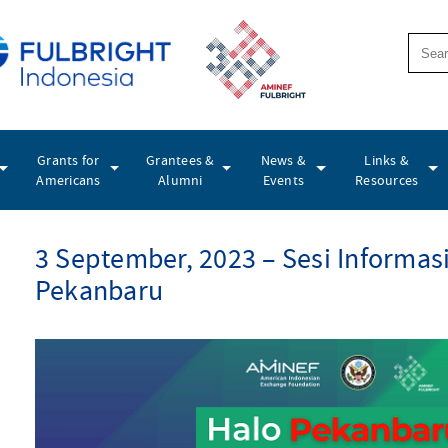
Grants for
Grantees &
News &
Links &
Americans
Alumni
Events
Resources
3 September, 2023 – Sesi Informas
Pekanbaru