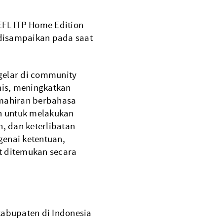
FL ITP Home Edition
 disampaikan pada saat
elar di community
nis, meningkatkan
ahiran berbahasa
n untuk melakukan
, dan keterlibatan
genai ketentuan,
at ditemukan secara
abupaten di Indonesia