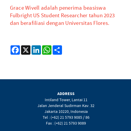
Grace Wivell adalah penerima beasiswa
Fulbright US Student Researcher tahun 2023
dan berafiliasi dengan Universitas Flores.
Facebook
X
LinkedIn
WhatsApp
Share
ADDRESS
Intiland Tower, Lantai 11
Jalan Jenderal Sudirman Kav. 32
Jakarta 10220, Indonesia
Tel : (+62) 21 5793 9085 / 86
Fax : (+62) 21 5793 9089